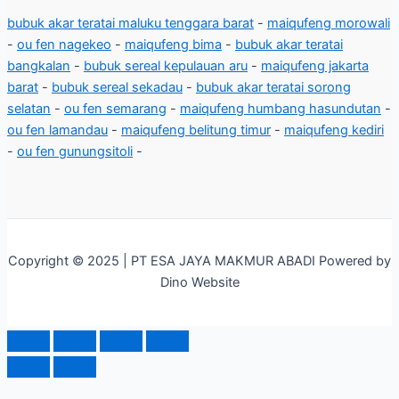
bubuk akar teratai maluku tenggara barat
-
maiqufeng morowali
-
ou fen nagekeo
-
maiqufeng bima
-
bubuk akar teratai
bangkalan
-
bubuk sereal kepulauan aru
-
maiqufeng jakarta
barat
-
bubuk sereal sekadau
-
bubuk akar teratai sorong
selatan
-
ou fen semarang
-
maiqufeng humbang hasundutan
-
ou fen lamandau
-
maiqufeng belitung timur
-
maiqufeng kediri
-
ou fen gunungsitoli
-
Copyright © 2025 | PT ESA JAYA MAKMUR ABADI Powered by
Dino Website