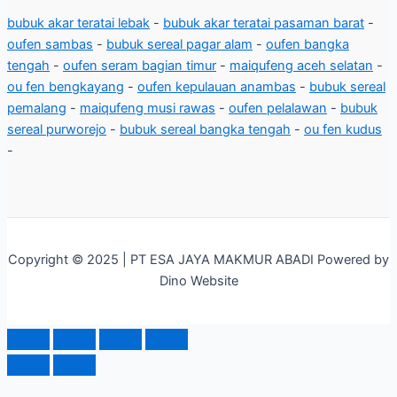
bubuk akar teratai lebak
-
bubuk akar teratai pasaman barat
-
oufen sambas
-
bubuk sereal pagar alam
-
oufen bangka
tengah
-
oufen seram bagian timur
-
maiqufeng aceh selatan
-
ou fen bengkayang
-
oufen kepulauan anambas
-
bubuk sereal
pemalang
-
maiqufeng musi rawas
-
oufen pelalawan
-
bubuk
sereal purworejo
-
bubuk sereal bangka tengah
-
ou fen kudus
-
Copyright © 2025 | PT ESA JAYA MAKMUR ABADI Powered by
Dino Website